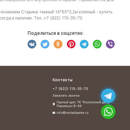
иснением Старина темный 14*65*2,2м клееный - купить
егда в наличии. Тел. +7 (922) 115-35-70
Поделиться в соцсетях:
Контакты
+7 (922) 115-35-70
Заказать звонок
Горный щит, ТК "Колхозный двор"
Павильон В-46
info@osinalipales.ru