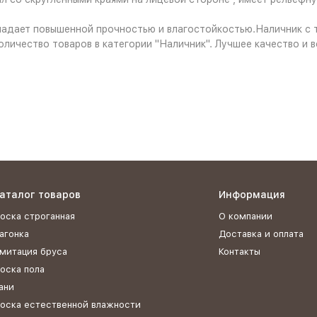
ладает повышенной прочностью и влагостойкостью.Наличник с т
оличество товаров в категории "Наличник". Лучшее качество и вс
аталог товаров
Информация
оска строганная
О компании
агонка
Доставка и оплата
митация бруса
Контакты
оска пола
ани
оска естественной влажности