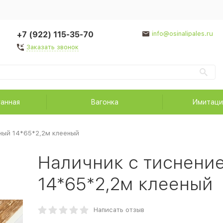
+7 (922) 115-35-70
info@osinalipales.ru
Заказать звонок
ганная
Вагонка
Имитаци
ный 14*65*2,2м клееный
Наличник с тиснени
14*65*2,2м клееный
Написать отзыв