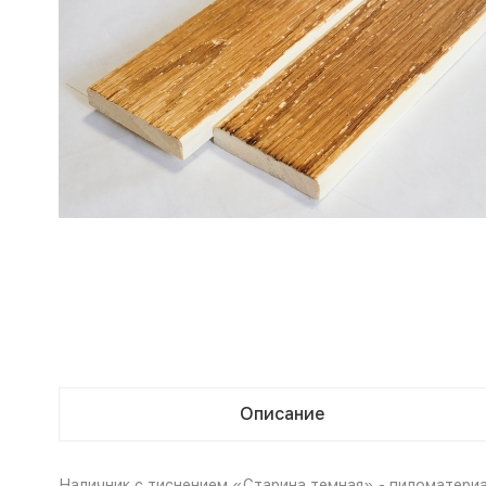
Описание
Наличник с тиснением «Старина темная» - пиломатериал