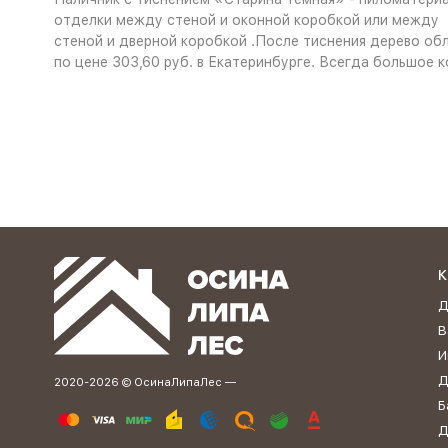
отделки между стеной и оконной коробкой или между
стеной и дверной коробкой .После тиснения дерево об
по цене 303,60 руб. в Екатеринбурге. Всегда большое к
К
Д
В
И
Д
2020-2026 © ОсинаЛипаЛес —
Б
Д