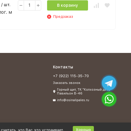
/ шт.
В корзину
пог. м
Предзаказ
Контакты
+7 (922) 115-35-70
Заказать звонок
Горный щит, ТК "Колхозный двор"
Павильон В-46
info@osinalipales.ru
Хорошо
считать, что Вас это устраивает.