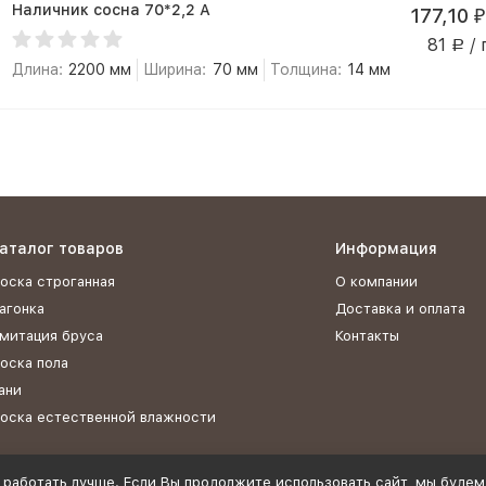
Наличник сосна 70*2,2 А
177,10
₽
81
/ 
Р
Длина:
2200 мм
Ширина:
70 мм
Толщина:
14 мм
аталог товаров
Информация
оска строганная
О компании
агонка
Доставка и оплата
митация бруса
Контакты
оска пола
ани
оска естественной влажности
 работать лучше. Если Вы продолжите использовать сайт, мы будем 