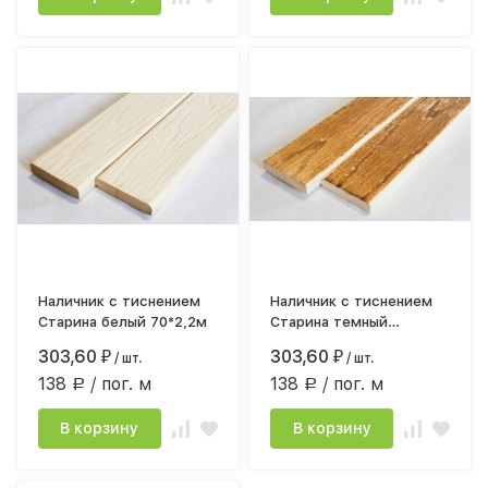
Наличник с тиснением
Наличник с тиснением
Старина белый 70*2,2м
Старина темный
14*65*2,2м клееный
303,60
303,60
₽
/ шт.
₽
/ шт.
138
/ пог. м
138
/ пог. м
Р
Р
В корзину
В корзину