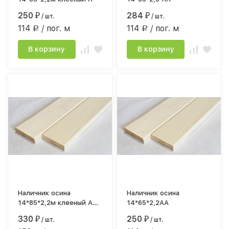
250
284
₽
/ шт.
₽
/ шт.
114
/ пог. м
114
/ пог. м
Р
Р
В корзину
В корзину
Наличник осина
Наличник осина
14*85*2,2м клееный А
14*65*2,2АА
шт
330
250
₽
/ шт.
₽
/ шт.