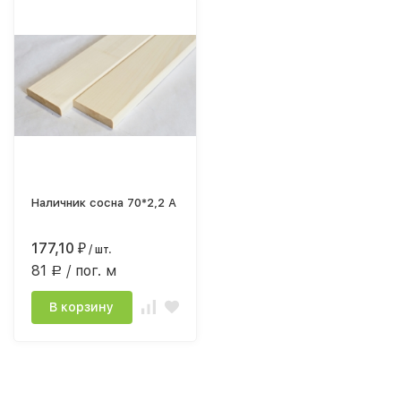
Наличник сосна 70*2,2 А
177,10
₽
/ шт.
81
/ пог. м
Р
В корзину