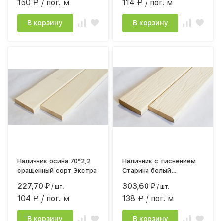
150
/ пог. м
114
/ пог. м
Р
Р
В корзину
В корзину
Наличник осина 70*2,2
Наличник с тиснением
сращенный сорт Экстра
Старина белый
14*65*2,2м клееный
227,70
303,60
₽
/ шт.
₽
/ шт.
104
/ пог. м
138
/ пог. м
Р
Р
В корзину
В корзину