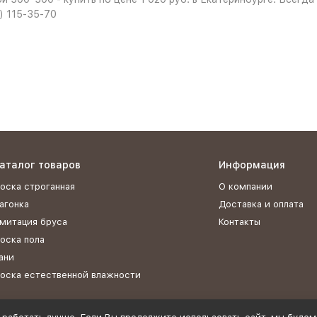
2) 115-35-70
аталог товаров
Информация
оска строганная
О компании
агонка
Доставка и оплата
митация бруса
Контакты
оска пола
ани
оска естественной влажности