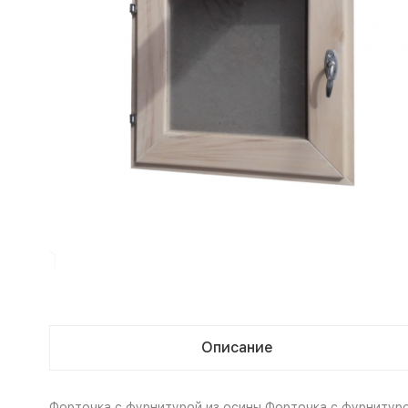
Описание
Форточка с фурнитурой из осины.Форточка с фурнитурой