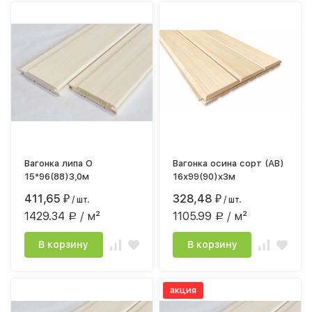
Вагонка липа О
Вагонка осина сорт (АВ)
15*96(88)3,0м
16х99(90)х3м
411,65
328,48
₽
/ шт.
₽
/ шт.
1429.34
/ м²
1105.99
/ м²
Р
Р
В корзину
В корзину
акция
акция