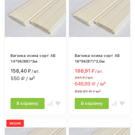
Вагонка осина сорт АВ
Вагонка осина сорт АВ
14*96(88)*3м
16*96(87)*3,0м
158,40
186,91
₽
/ шт.
₽
/ шт.
550
/ м²
241
/ шт.
₽
Р
648.99
/ м²
Р
836.81
/ м²
Р
В корзину
В корзину
акция