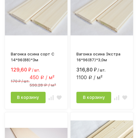
Вагонка осина сорт С
Вагонка осина Экстра
14*96(88)*3м
16*96(87)*3,0м
129,60
316,80
₽
/ шт.
₽
/ шт.
450
/ м²
1100
/ м²
Р
Р
170
/ шт.
₽
590.28
/ м²
Р
В корзину
В корзину