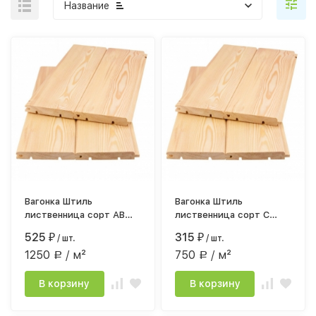
Название
Вагонка Штиль
Вагонка Штиль
лиственница сорт АВ
лиственница сорт С
20*140(134)*3м
20*140(134)*3м
525
315
₽
/ шт.
₽
/ шт.
1250
/ м²
750
/ м²
Р
Р
В корзину
В корзину