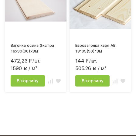
Вагонка осина Экстра
Евровагонка хвоя АВ
16х99(90)х3м
13*95(90)*3м
472,23
144
₽
/ шт.
₽
/ шт.
1590
/ м²
505.26
/ м²
Р
Р
В корзину
В корзину