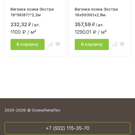
Вагонка осина Экстра
Вагонка осина Экстра
16*96(87)*2,2м
16х99(90)х2,8м
232,32
357,59
₽
/ шт.
₽
/ шт.
1100
/ м²
1290.01
/ м²
Р
Р
В корзину
В корзину
2020-2026 © ОсинаЛипаЛес
+7 (922) 115-35-70