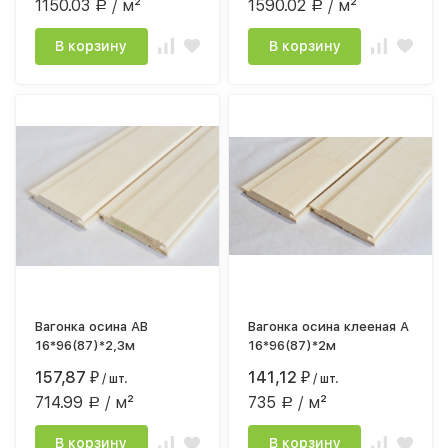
1150.03
/ м²
1590.02
/ м²
Р
Р
В корзину
В корзину
Вагонка осина АВ
Вагонка осина клееная А
16*96(87)*2,3м
16*96(87)*2м
157,87
141,12
₽
/ шт.
₽
/ шт.
714.99
/ м²
735
/ м²
Р
Р
В корзину
В корзину