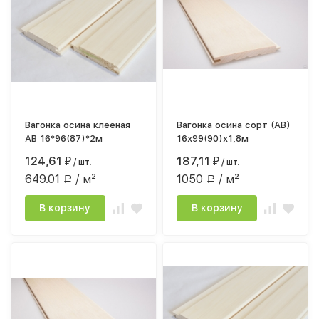
Вагонка осина клееная
Вагонка осина сорт (АВ)
АВ 16*96(87)*2м
16х99(90)х1,8м
124,61
187,11
₽
/ шт.
₽
/ шт.
649.01
/ м²
1050
/ м²
Р
Р
В корзину
В корзину