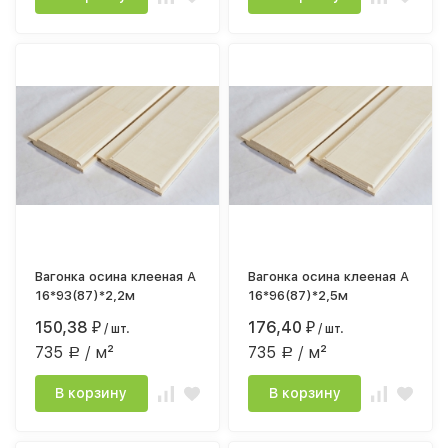
Вагонка осина клееная А
Вагонка осина клееная А
16*93(87)*2,2м
16*96(87)*2,5м
150,38
176,40
₽
/ шт.
₽
/ шт.
735
/ м²
735
/ м²
Р
Р
В корзину
В корзину