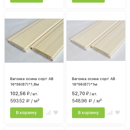
Вагонка осина сорт АВ
Вагонка осина сорт АВ
16*96(87)*1,8м
16*96(87)*1м
102,56
52,70
₽
/ шт.
₽
/ шт.
593.52
/ м²
548.96
/ м²
Р
Р
В корзину
В корзину