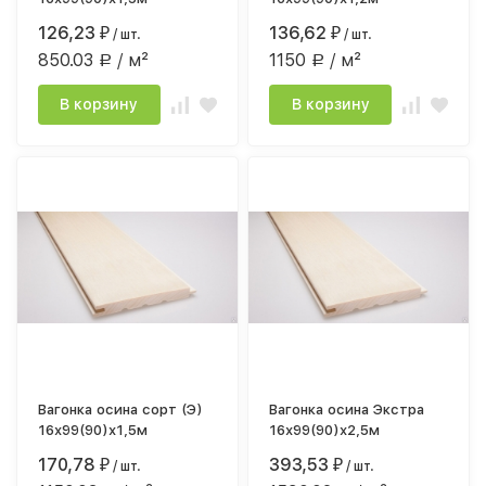
126,23
136,62
₽
/ шт.
₽
/ шт.
850.03
/ м²
1150
/ м²
Р
Р
В корзину
В корзину
Вагонка осина сорт (Э)
Вагонка осина Экстра
16х99(90)х1,5м
16х99(90)х2,5м
170,78
393,53
₽
/ шт.
₽
/ шт.