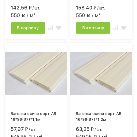
142,56
158,40
₽
/ шт.
₽
/ шт.
550
/ м²
550
/ м²
Р
Р
В корзину
В корзину
Вагонка осина сорт АВ
Вагонка осина сорт АВ
16*96(87)*1,1м
16*96(87)*1,2м
57,97
63,25
₽
/ шт.
₽
/ шт.
548.96
/ м²
549.05
/ м²
Р
Р