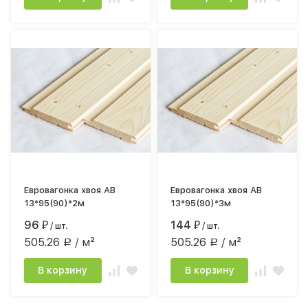
Евровагонка хвоя АВ
Евровагонка хвоя АВ
13*95(90)*2м
13*95(90)*3м
96
144
₽
/ шт.
₽
/ шт.
505.26
/ м²
505.26
/ м²
Р
Р
В корзину
В корзину