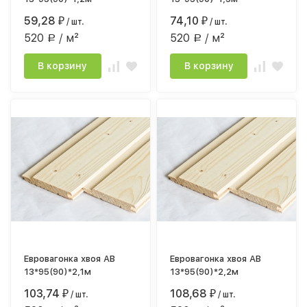
59,28
74,10
₽
/ шт.
₽
/ шт.
520
/ м²
520
/ м²
Р
Р
В корзину
В корзину
Евровагонка хвоя АВ
Евровагонка хвоя АВ
13*95(90)*2,1м
13*95(90)*2,2м
103,74
108,68
₽
/ шт.
₽
/ шт.