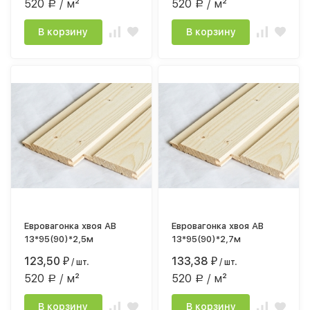
520
/ м²
520
/ м²
Р
Р
В корзину
В корзину
Евровагонка хвоя АВ
Евровагонка хвоя АВ
13*95(90)*2,5м
13*95(90)*2,7м
123,50
133,38
₽
/ шт.
₽
/ шт.
520
/ м²
520
/ м²
Р
Р
В корзину
В корзину