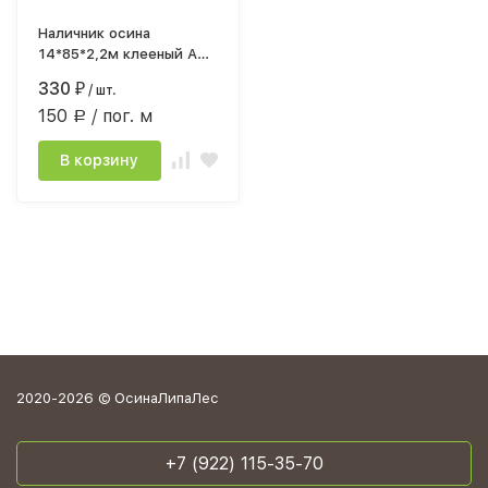
Наличник осина
14*85*2,2м клееный А
шт
330
₽
/ шт.
150
/ пог. м
Р
В корзину
2020-2026 © ОсинаЛипаЛес
+7 (922) 115-35-70