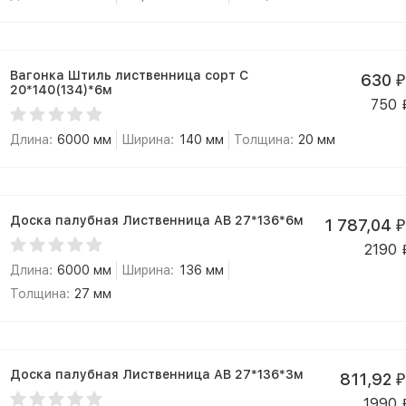
Вагонка Штиль лиственница сорт С
630
₽
20*140(134)*6м
750
Длина:
6000 мм
Ширина:
140 мм
Толщина:
20 мм
Доска палубная Лиственница АВ 27*136*6м
1 787,04
₽
2190
Длина:
6000 мм
Ширина:
136 мм
Толщина:
27 мм
Доска палубная Лиственница АВ 27*136*3м
811,92
₽
1990