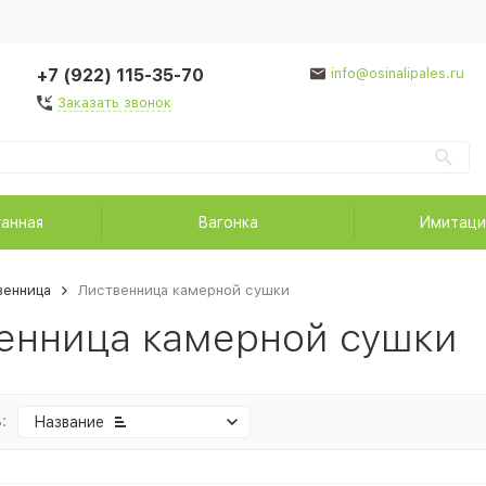
+7 (922) 115-35-70
info@osinalipales.ru
Заказать звонок
ганная
Вагонка
Имитаци
венница
Лиственница камерной сушки
енница камерной сушки
:
Название