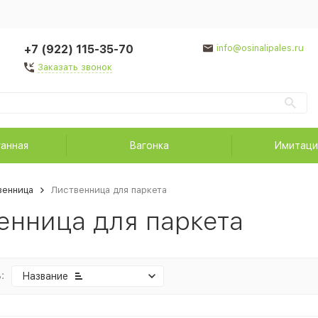
+7 (922) 115-35-70
info@osinalipales.ru
Заказать звонок
ганная
Вагонка
Имитаци
венница
Лиственница для паркета
енница для паркета
:
Название