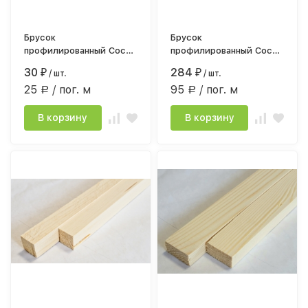
Брусок
Брусок
профилированный Сосна
профилированный Сосна
сорт АВ 18*40мм*1,2
сорт АВ 45*50мм*3,0
30
284
₽
/ шт.
₽
/ шт.
строг.камерной сушки
строганный, камерной
25
/ пог. м
95
/ пог. м
сушки
Р
Р
В корзину
В корзину