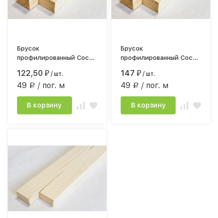
Брусок
Брусок
профилированный Сосна
профилированный Сосна
сорт АВ 30*40мм*2,5
сорт АВ 30*40мм*3,0
122,50
147
₽
/ шт.
₽
/ шт.
строг.камерной сушки
строг.камерной сушки
49
/ пог. м
49
/ пог. м
Р
Р
В корзину
В корзину