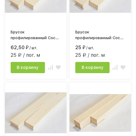
Брусок
Брусок
профилированный Сосна
профилированный Сосна
сорт АВ 18*35мм*2,5
сорт АВ 18*40мм*1,0
62,50
25
₽
/ шт.
₽
/ шт.
строг.камерной сушки
строг.камерной сушки
25
/ пог. м
25
/ пог. м
Р
Р
В корзину
В корзину