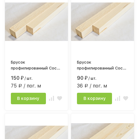
Брусок
Брусок
профилированный Сосна
профилированный Сосна
сорт АВ 30*30мм*2,0
сорт АВ 30*30мм*2,5
150
90
₽
/ шт.
₽
/ шт.
строг.камерной сушки
строг.камерной сушки
75
/ пог. м
36
/ пог. м
Р
Р
В корзину
В корзину