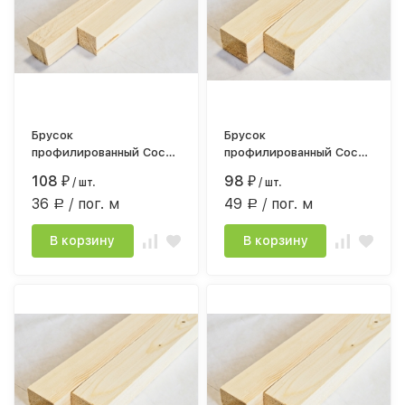
Брусок
Брусок
профилированный Сосна
профилированный Сосна
сорт АВ 30*30мм*3,0
сорт АВ 30*40мм*2,0
108
98
₽
/ шт.
₽
/ шт.
строг.камерной сушки
строг.камерной сушки
36
/ пог. м
49
/ пог. м
Р
Р
В корзину
В корзину