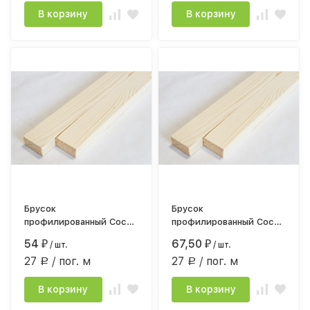
В корзину
В корзину
Брусок
Брусок
профилированный Сосна
профилированный Сосна
сорт АВ 18*40мм*2,0
сорт АВ 18*40мм*2,5
54
67,50
₽
/ шт.
₽
/ шт.
строг.камерной сушки
строг.камерной сушки
27
/ пог. м
27
/ пог. м
Р
Р
В корзину
В корзину