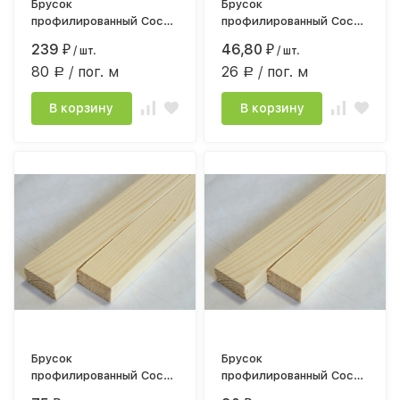
Брусок
Брусок
профилированный Сосна
профилированный Сосна
сорт АВ 45*45мм*3,0
20х40х1800
239
46,80
₽
/ шт.
₽
/ шт.
строганный, камерной
строг.камерной сушки
80
/ пог. м
26
/ пог. м
сушки
Р
Р
В корзину
В корзину
Брусок
Брусок
профилированный Сосна
профилированный Сосна
20х40х2500
20х40х3000