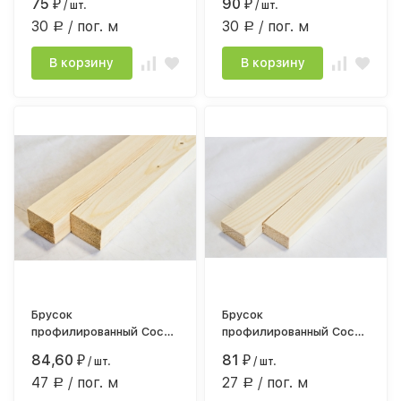
75
90
₽
/ шт.
₽
/ шт.
30
/ пог. м
30
/ пог. м
Р
Р
В корзину
В корзину
Брусок
Брусок
профилированный Сосна
профилированный Сосна
30х40х1800 строг.
сорт АВ 18*35мм*3,0
84,60
81
₽
/ шт.
₽
/ шт.
камерной сушки
строг.камерной сушки
47
/ пог. м
27
/ пог. м
Р
Р