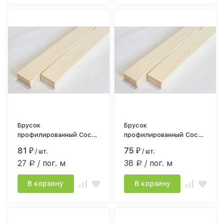
Брусок
Брусок
профилированный Сосна
профилированный Сосна
сорт АВ 18*40мм*3,0
сорт АВ 20*45мм*3м.
81
75
₽
/ шт.
₽
/ шт.
строг.камерной сушки
строг.камерной сушки
27
/ пог. м
38
/ пог. м
Р
Р
В корзину
В корзину