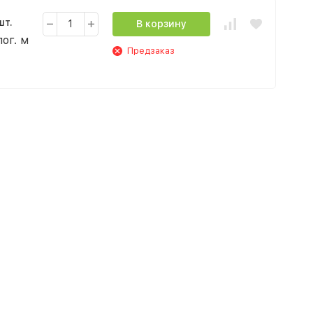
шт.
В корзину
пог. м
Предзаказ