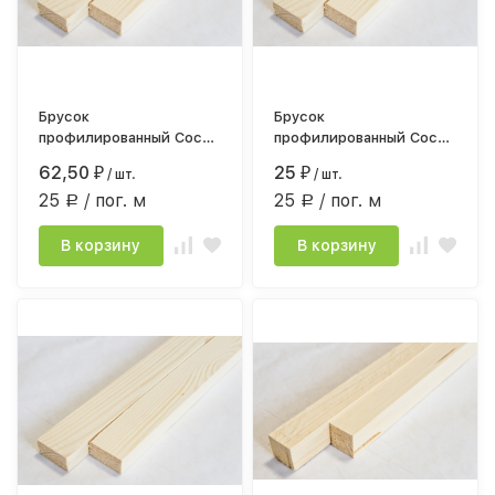
Брусок
Брусок
профилированный Сосна
профилированный Сосна
сорт АВ 18*35мм*2,5
сорт АВ 18*40мм*1,0
62,50
25
₽
/ шт.
₽
/ шт.
строг.камерной сушки
строг.камерной сушки
25
/ пог. м
25
/ пог. м
Р
Р
В корзину
В корзину