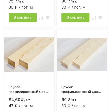
75
90
₽
/ шт.
₽
/ шт.
30
/ пог. м
30
/ пог. м
Р
Р
В корзину
В корзину
Брусок
Брусок
профилированный Сосна
профилированный Сосна
30х40х1800 строг.
сорт АВ 18*35мм*2,0
84,60
60
₽
/ шт.
₽
/ шт.
камерной сушки
строг.камерной сушки
47
/ пог. м
30
/ пог. м
Р
Р