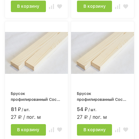
В корзину
В корзину
Брусок
Брусок
профилированный Сосна
профилированный Сосна
сорт АВ 18*35мм*3,0
сорт АВ 18*40мм*2,0
81
54
₽
/ шт.
₽
/ шт.
строг.камерной сушки
строг.камерной сушки
27
/ пог. м
27
/ пог. м
Р
Р
В корзину
В корзину