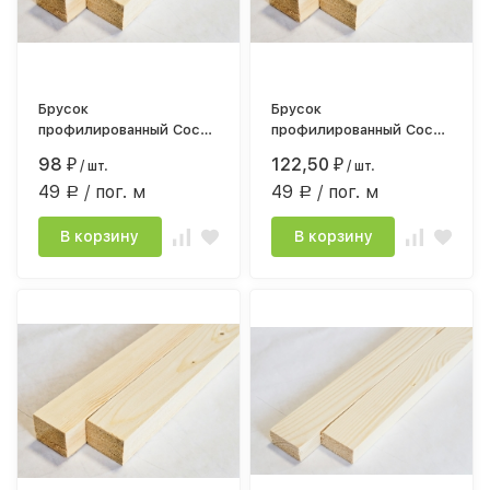
Брусок
Брусок
профилированный Сосна
профилированный Сосна
сорт АВ 30*40мм*2,0
сорт АВ 30*40мм*2,5
98
122,50
₽
/ шт.
₽
/ шт.
строг.камерной сушки
строг.камерной сушки
49
/ пог. м
49
/ пог. м
Р
Р
В корзину
В корзину