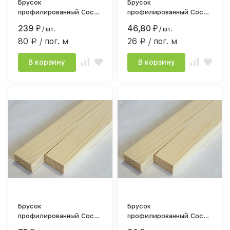
Брусок
Брусок
профилированный Сосна
профилированный Сосна
сорт АВ 45*45мм*3,0
20х40х1800
239
46,80
₽
/ шт.
₽
/ шт.
строганный, камерной
строг.камерной сушки
80
/ пог. м
26
/ пог. м
сушки
Р
Р
В корзину
В корзину
Брусок
Брусок
профилированный Сосна
профилированный Сосна
20х40х2500
20х40х3000