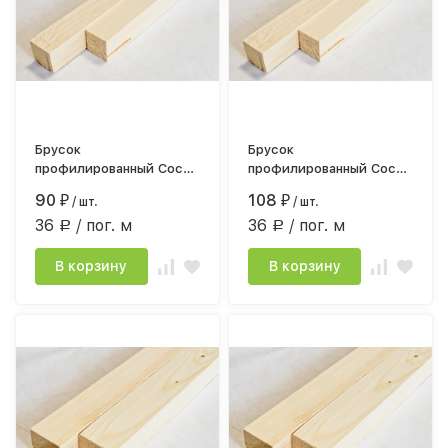
Брусок
Брусок
профилированный Сосна
профилированный Сосна
сорт АВ 30*30мм*2,5
сорт АВ 30*30мм*3,0
90
108
₽
/ шт.
₽
/ шт.
строг.камерной сушки
строг.камерной сушки
36
/ пог. м
36
/ пог. м
Р
Р
В корзину
В корзину