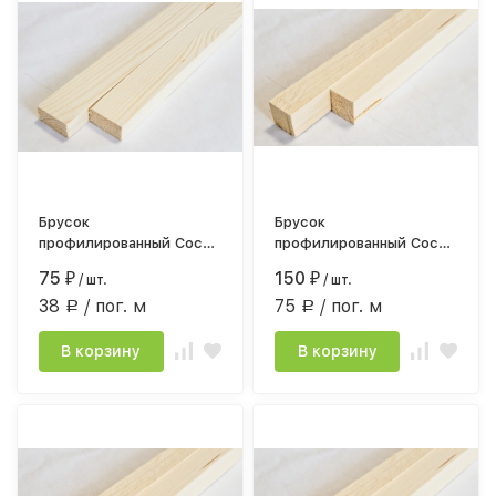
Брусок
Брусок
профилированный Сосна
профилированный Сосна
сорт АВ 20*45мм*3м.
сорт АВ 30*30мм*2,0
75
150
₽
/ шт.
₽
/ шт.
строг.камерной сушки
строг.камерной сушки
38
/ пог. м
75
/ пог. м
Р
Р
В корзину
В корзину