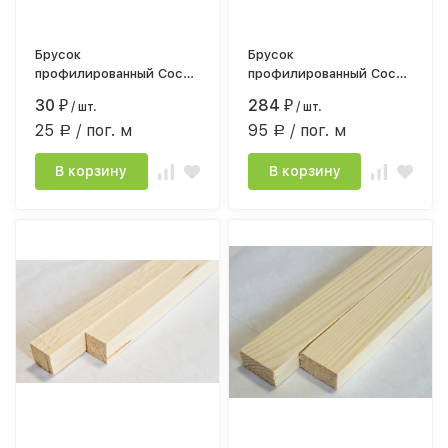
Брусок
Брусок
профилированный Сосна
профилированный Сосна
сорт АВ 18*40мм*1,2
сорт АВ 45*50мм*3,0
30
284
₽
/ шт.
₽
/ шт.
строг.камерной сушки
строганный, камерной
25
/ пог. м
95
/ пог. м
сушки
Р
Р
В корзину
В корзину