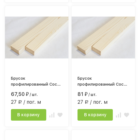
Брусок
Брусок
профилированный Сосна
профилированный Сосна
сорт АВ 18*40мм*2,5
сорт АВ 18*40мм*3,0
67,50
81
₽
/ шт.
₽
/ шт.
строг.камерной сушки
строг.камерной сушки
27
/ пог. м
27
/ пог. м
Р
Р
В корзину
В корзину